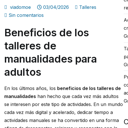
viadomoe
03/04/2026
Talleres
r
en
Sin comentarios
A
Beneficios
c
Beneficios de los
de
G
los
talleres de
talleres
Ta
de
manualidades para
p
manualidades
G
adultos
para
P
adultos
c
En los últimos años, los
beneficios de los talleres de
a
manualidades
han hecho que cada vez más adultos
G
se interesen por este tipo de actividades. En un mundo
cada vez más digital y acelerado, dedicar tiempo a
actividades manuales se ha convertido en una forma
C