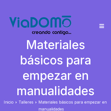
Saltar
al
contenido
Materiales
Viadomo
Cursos y talleres de formación
básicos para
empezar en
manualidades
Inicio
Talleres
Materiales básicos para empezar en
manualidades