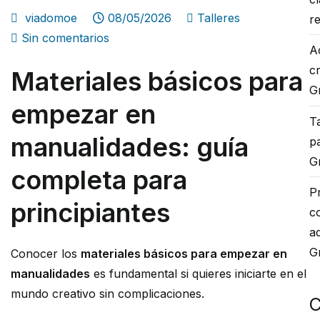
viadomoe
08/05/2026
Talleres
r
en
Sin comentarios
A
Materiales
c
Materiales básicos para
básicos
G
para
empezar en
empezar
Ta
en
manualidades: guía
p
manualidades
G
completa para
P
principiantes
c
a
G
Conocer los
materiales básicos para empezar en
manualidades
es fundamental si quieres iniciarte en el
mundo creativo sin complicaciones.
C